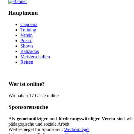
Hauptmenü
Capoeira
Training
Verein
Presse
Shows
Batizados
Meisterschaften
Reisen
Wer ist online?
Wir haben 17 Gäste online
Sponsorensuche
Als
gemeinnütziger
und
förderungswürdiger Verein
sind wir
pädagogische und soziale Arbeit.
Werbespiegel für Sponsoren:
Werbespiegel