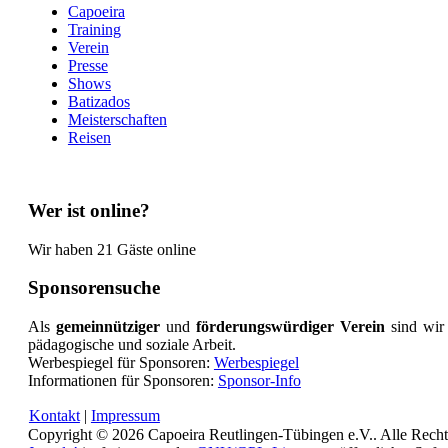
Capoeira
Training
Verein
Presse
Shows
Batizados
Meisterschaften
Reisen
Wer ist online?
Wir haben 21 Gäste online
Sponsorensuche
Als
gemeinnütziger
und
förderungswürdiger Verein
sind wir
pädagogische und soziale Arbeit.
Werbespiegel für Sponsoren:
Werbespiegel
Informationen für Sponsoren:
Sponsor-Info
Kontakt
|
Impressum
Copyright © 2026 Capoeira Reutlingen-Tübingen e.V.. Alle Recht